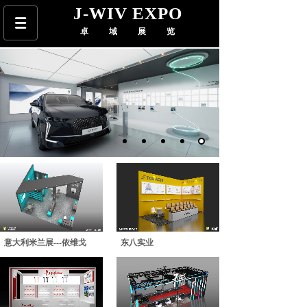
J-WIV EXPO
卓域展览
意大利米兰展---依维戈
东八实业