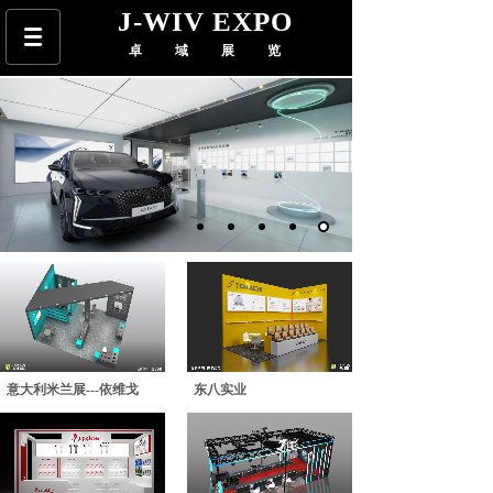
J-WIV EXPO
卓域展览
意大利米兰展---依维戈
东八实业