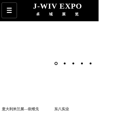
J-WIV EXPO
卓域展览
意大利米兰展---依维戈
东八实业