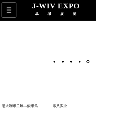
J-WIV EXPO
卓域展览
意大利米兰展---依维戈
东八实业